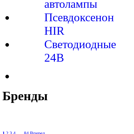
автолампы
Псевдоксенон
HIR
Cветодиодные
24B
Бренды
1
2
3
4
..... 84
Вперед