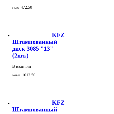
472.50
945.00
KFZ
Штампованный
диск 3085 "13"
(2шт.)
В наличии
1012.50
2025.00
KFZ
Штампованный