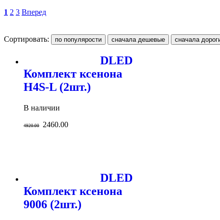
1
2
3
Вперед
Сортировать:
DLED
Комплект ксенона
H4S-L (2шт.)
В наличии
2460.00
4920.00
DLED
Комплект ксенона
9006 (2шт.)