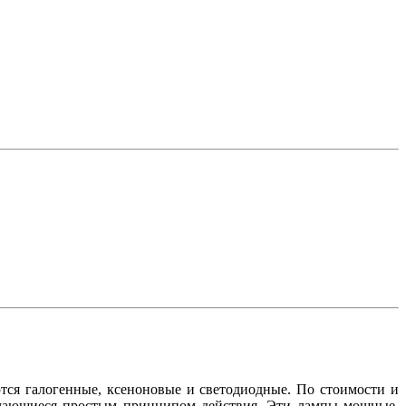
тся галогенные, ксеноновые и светодиодные. По стоимости и
ичающиеся простым принципом действия. Эти лампы мощные,