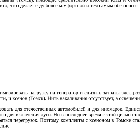
вто, что сделает езду более комфортной и тем самым обезопасит
мизировать нагрузку на генератор и снизить затраты электроэ
сти, и ксенон (Томск). Нить накаливания отсутствует, а освещен
зовать для отечественных автомобилей и для иномарок. Единс
го для включения дуги. Но в последнее время с этой целью ста
ояться перегрузок. Поэтому комплекты с ксеноном в Томске ст
ение.