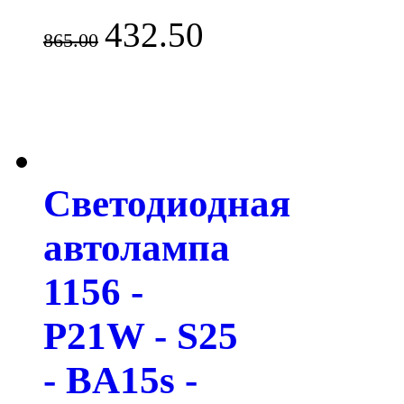
432.50
865.00
Светодиодная
автолампа
1156 -
P21W - S25
- BA15s -