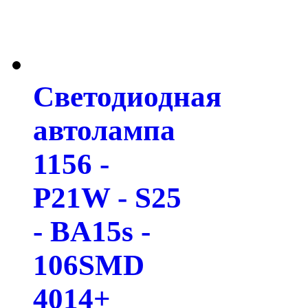
Светодиодная
автолампа
1156 -
P21W - S25
- BA15s -
106SMD
4014+