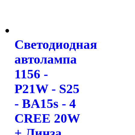
Светодиодная
автолампа
1156 -
P21W - S25
- BA15s - 4
CREE 20W
+ Линза