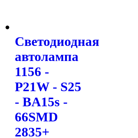
Светодиодная
автолампа
1156 -
P21W - S25
- BA15s -
66SMD
2835+