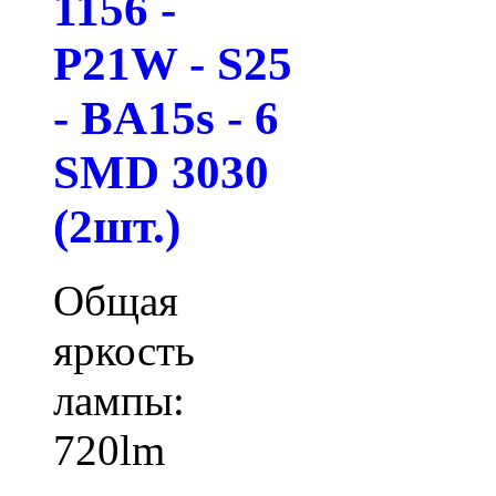
1156 -
P21W - S25
- BA15s - 6
SMD 3030
(2шт.)
Общая
яркость
лампы:
720lm