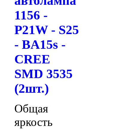
автолампа
1156 -
P21W - S25
- BA15s -
CREE
SMD 3535
(2шт.)
Общая
яркость