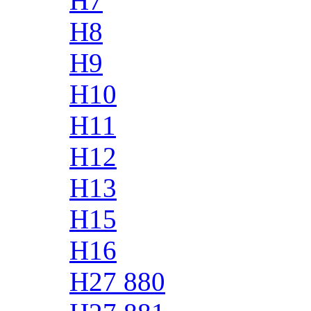
H7
H8
H9
H10
H11
H12
H13
H15
H16
H27 880