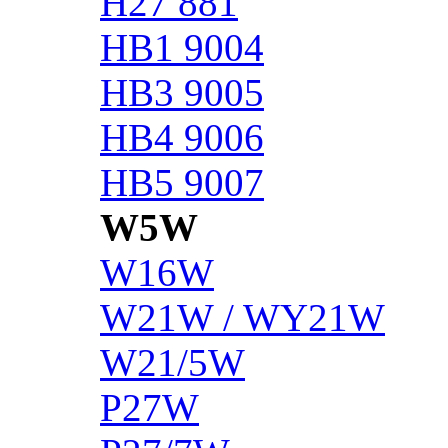
H27 881
HB1 9004
HB3 9005
HB4 9006
HB5 9007
W5W
W16W
W21W / WY21W
W21/5W
P27W