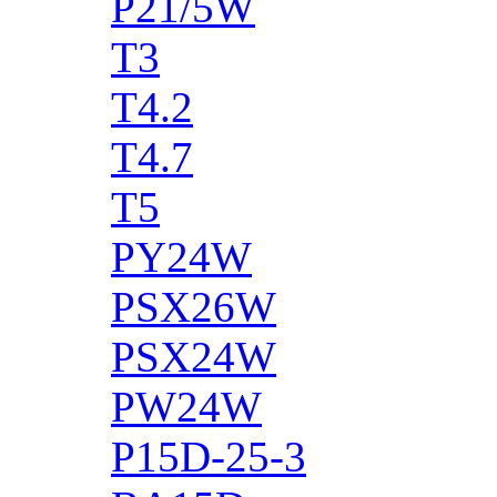
P21/5W
T3
T4.2
T4.7
T5
PY24W
PSX26W
PSX24W
PW24W
P15D-25-3