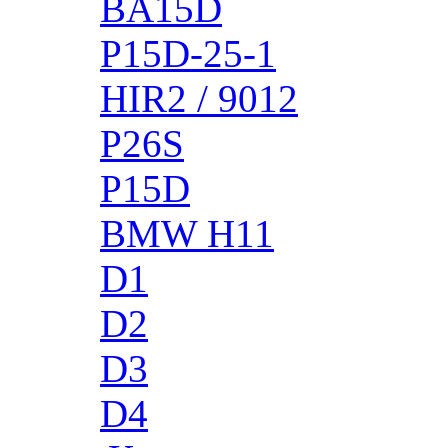
BA15D
P15D-25-1
HIR2 / 9012
P26S
P15D
BMW H11
D1
D2
D3
D4